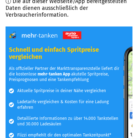
ⓘ Die auf dieser Webseite/App bereitgestellten
Daten dienen ausschließlich der
Verbraucherinformation.
Schnell und einfach Spritpreise
vergleichen
Als offizieller Partner der Markttransparenzstelle liefert dir
die kostenlose
mehr-tanken App
akutelle Spritpreise,
Preisprognosen und eine Tankempfehlung
Aktuelle Spritpreise in deiner Nähe vergleichen
Ladetarife vergleichen & Kosten für eine Ladung
erfahren
Detaillierte Informationen zu über 14.000 Tankstellen
und 30.000 Ladesäulen
Flizzi empfiehlt dir den optimalen Tankzeitpunkt*