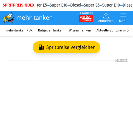
SPRITPREISINDEX
Diesel
Super E5
Super E10
Diesel
Super E5
Super E10
Diesel
powered by
Anmelden
Menü
mehr-tanken PUR
Ratgeber Tanken
Wissen Tanken
Aktuelle Spritpreise
R
Spritpreise vergleichen
ANZEIGE