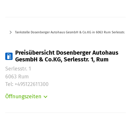
Tankstelle Dosenberger Autohaus GesmbH & Co.KG in 6063 Rum Serlesstr. 1
Preisübersicht Dosenberger Autohaus
GesmbH & Co.KG, Serlesstr. 1, Rum
Serlesstr. 1
6063 Rum
Tel: +495122611300
Öffnungszeiten
Montag:
00:00-24:00
Dienstag:
00:00-24:00
Mittwoch:
00:00-24:00
Donnerstag:
00:00-24:00