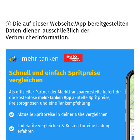
ⓘ Die auf dieser Webseite/App bereitgestellten
Daten dienen ausschließlich der
Verbraucherinformation.
Schnell und einfach Spritpreise
vergleichen
Als offizieller Partner der Markttransparenzstelle liefert dir
die kostenlose
mehr-tanken App
akutelle Spritpreise,
Preisprognosen und eine Tankempfehlung
Aktuelle Spritpreise in deiner Nähe vergleichen
Ladetarife vergleichen & Kosten für eine Ladung
erfahren