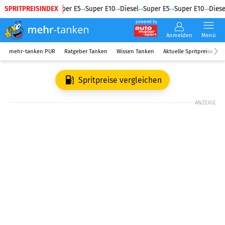
SPRITPREISINDEX
Diesel
Super E5
Super E10
Diesel
Super E5
Super E10
Diese
powered by
Anmelden
Menü
mehr-tanken PUR
Ratgeber Tanken
Wissen Tanken
Aktuelle Spritpreise
R
Spritpreise vergleichen
ANZEIGE