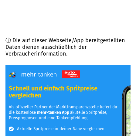
ⓘ Die auf dieser Webseite/App bereitgestellten
Daten dienen ausschließlich der
Verbraucherinformation.
Schnell und einfach Spritpreise
vergleichen
Als offizieller Partner der Markttransparenzstelle liefert dir
die kostenlose
mehr-tanken App
akutelle Spritpreise,
Preisprognosen und eine Tankempfehlung
Aktuelle Spritpreise in deiner Nähe vergleichen