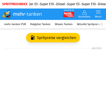
SPRITPREISINDEX
Diesel
Super E5
Super E10
Diesel
Super E5
Super E10
Diesel
powered by
Anmelden
Menü
mehr-tanken PUR
Ratgeber Tanken
Wissen Tanken
Aktuelle Spritpreise
R
Spritpreise vergleichen
ANZEIGE