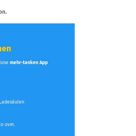
on.
hen
nlose
mehr-tanken App
 Ladesäulen
to uvm.