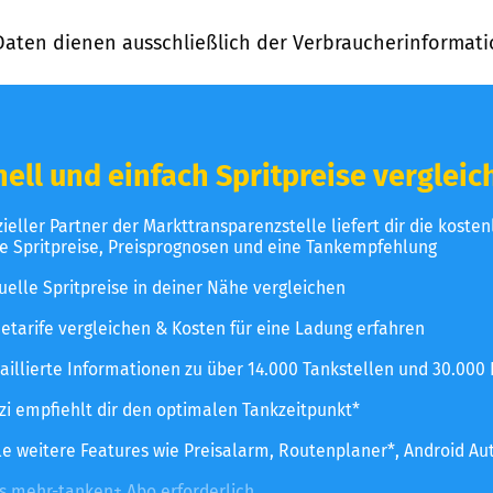
Daten dienen ausschließlich der Verbraucherinformati
ell und einfach Spritpreise vergleic
izieller Partner der Markttransparenzstelle liefert dir die koste
le Spritpreise, Preisprognosen und eine Tankempfehlung
uelle Spritpreise in deiner Nähe vergleichen
etarife vergleichen & Kosten für eine Ladung erfahren
aillierte Informationen zu über 14.000 Tankstellen und 30.000
zzi empfiehlt dir den optimalen Tankzeitpunkt*
le weitere Features wie Preisalarm, Routenplaner*, Android Au
es mehr-tanken+ Abo erforderlich