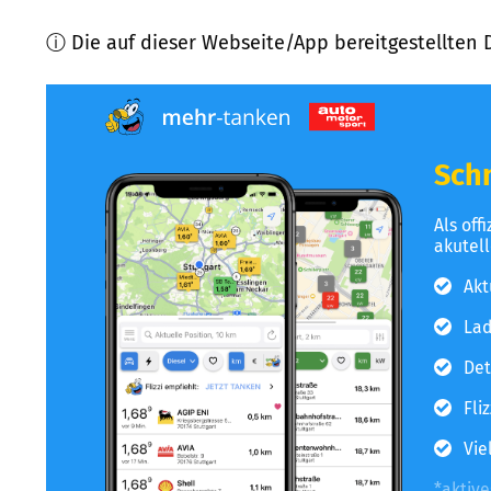
ⓘ Die auf dieser Webseite/App bereitgestellten 
Schn
Als off
akutel
Akt
Lad
Det
Fli
Vie
*aktiv