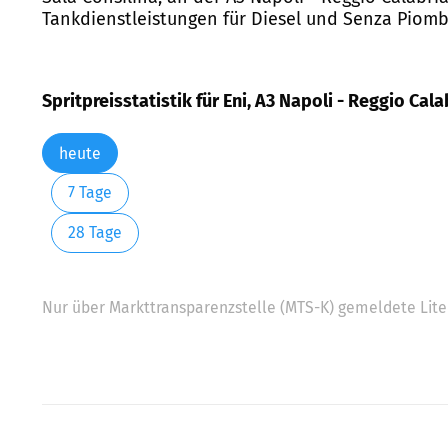
Tankdienstleistungen für Diesel und Senza Piom
Spritpreisstatistik für Eni, A3 Napoli - Reggio Cala
heute
7 Tage
28 Tage
Nur über Markttransparenzstelle (MTS-K) gemeldete Liter