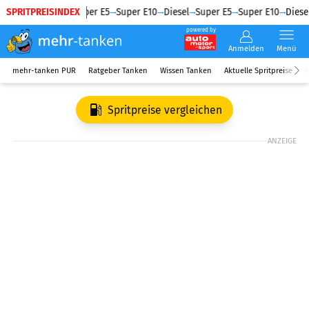
SPRITPREISINDEX
Diesel
Super E5
Super E10
Diesel
Super E5
Super E10
Diesel
powered by
Anmelden
Menü
mehr-tanken PUR
Ratgeber Tanken
Wissen Tanken
Aktuelle Spritpreise
R
Spritpreise vergleichen
ANZEIGE