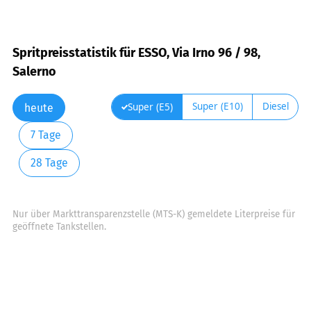
Spritpreisstatistik für ESSO, Via Irno 96 / 98,
Salerno
Super (E10)
Diesel
Super (E5)
heute
7 Tage
28 Tage
Nur über Markttransparenzstelle (MTS-K) gemeldete Literpreise für
geöffnete Tankstellen.