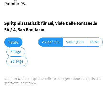
Piombo 95.
Spritpreisstatistik für Eni, Viale Delle Fontanelle
54 / A, San Bonifacio
Super (E10)
Diesel
Super (E5)
heute
7 Tage
28 Tage
Nur über Markttransparenzstelle (MTS-K) gemeldete Literpreise für
geöffnete Tankstellen.