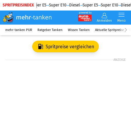
SPRITPREISINDEX
Diesel
Super E5
Super E10
Diesel
Super E5
Super E10
Diesel
powered by
Anmelden
Menü
mehr-tanken PUR
Ratgeber Tanken
Wissen Tanken
Aktuelle Spritpreise
R
Spritpreise vergleichen
ANZEIGE