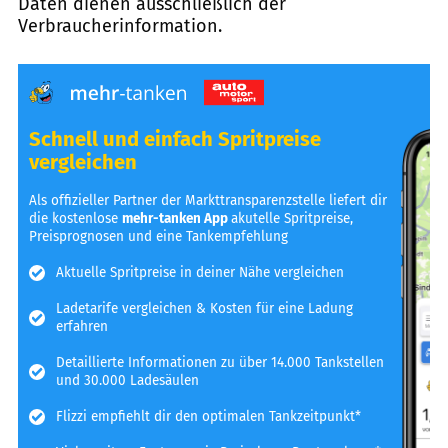
Daten dienen ausschließlich der
Verbraucherinformation.
Schnell und einfach Spritpreise
vergleichen
Als offizieller Partner der Markttransparenzstelle liefert dir
die kostenlose
mehr-tanken App
akutelle Spritpreise,
Preisprognosen und eine Tankempfehlung
Aktuelle Spritpreise in deiner Nähe vergleichen
Ladetarife vergleichen & Kosten für eine Ladung
erfahren
Detaillierte Informationen zu über 14.000 Tankstellen
und 30.000 Ladesäulen
Flizzi empfiehlt dir den optimalen Tankzeitpunkt*