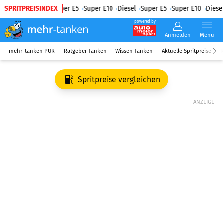
SPRITPREISINDEX
Diesel
Super E5
Super E10
Diesel
Super E5
Super E10
Diesel
powered by
Anmelden
Menü
mehr-tanken PUR
Ratgeber Tanken
Wissen Tanken
Aktuelle Spritpreise
R
Spritpreise vergleichen
ANZEIGE