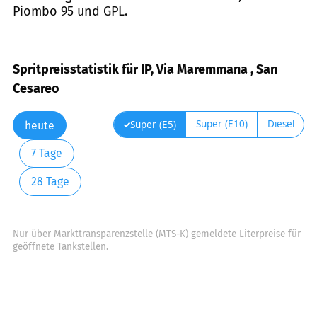
Piombo 95 und GPL.
Spritpreisstatistik für IP, Via Maremmana , San
Cesareo
Super (E10)
Diesel
Super (E5)
heute
7 Tage
28 Tage
Nur über Markttransparenzstelle (MTS-K) gemeldete Literpreise für
geöffnete Tankstellen.