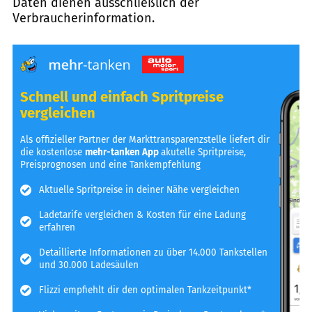
Daten dienen ausschließlich der
Verbraucherinformation.
Schnell und einfach Spritpreise
vergleichen
Als offizieller Partner der Markttransparenzstelle liefert dir
die kostenlose
mehr-tanken App
akutelle Spritpreise,
Preisprognosen und eine Tankempfehlung
Aktuelle Spritpreise in deiner Nähe vergleichen
Ladetarife vergleichen & Kosten für eine Ladung
erfahren
Detaillierte Informationen zu über 14.000 Tankstellen
und 30.000 Ladesäulen
Flizzi empfiehlt dir den optimalen Tankzeitpunkt*