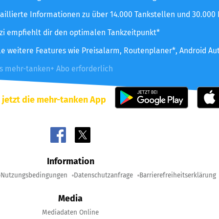
aillierte Informationen zu über 14.000 Tankstellen und 30.000
zzi empfiehlt dir den optimalen Tankzeitpunkt*
le weitere Features wie Preisalarm, Routenplaner*, Android Au
es mehr-tanken+ Abo erforderlich
 jetzt die mehr-tanken App
Information
Nutzungsbedingungen
Datenschutzanfrage
Barrierefreiheitserklärung
Media
Mediadaten Online