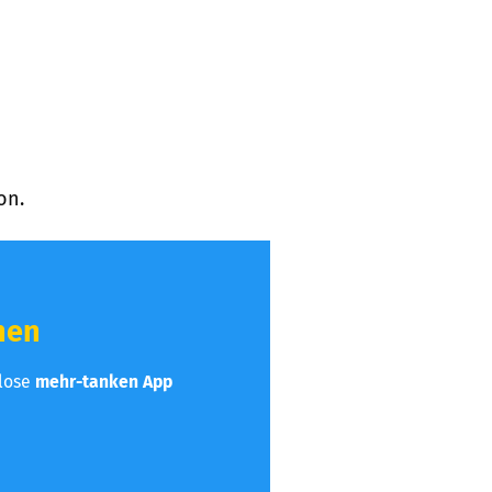
on.
hen
nlose
mehr-tanken App