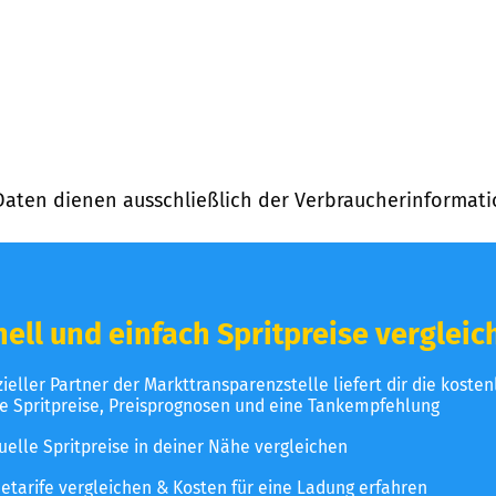
Daten dienen ausschließlich der Verbraucherinformati
ell und einfach Spritpreise vergleic
izieller Partner der Markttransparenzstelle liefert dir die koste
le Spritpreise, Preisprognosen und eine Tankempfehlung
uelle Spritpreise in deiner Nähe vergleichen
etarife vergleichen & Kosten für eine Ladung erfahren