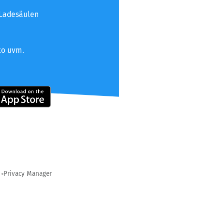
 Ladesäulen
to uvm.
Privacy Manager