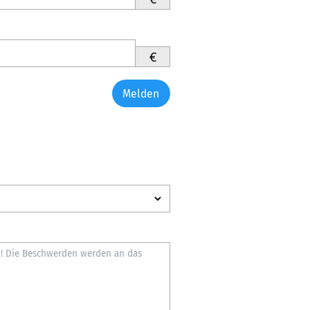
€
Melden