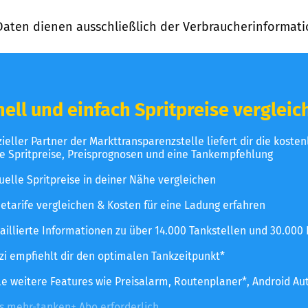
Daten dienen ausschließlich der Verbraucherinformati
ell und einfach Spritpreise vergleic
izieller Partner der Markttransparenzstelle liefert dir die koste
le Spritpreise, Preisprognosen und eine Tankempfehlung
uelle Spritpreise in deiner Nähe vergleichen
etarife vergleichen & Kosten für eine Ladung erfahren
aillierte Informationen zu über 14.000 Tankstellen und 30.000
zzi empfiehlt dir den optimalen Tankzeitpunkt*
le weitere Features wie Preisalarm, Routenplaner*, Android Au
es mehr-tanken+ Abo erforderlich