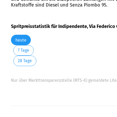
Kraftstoffe sind Diesel und Senza Piombo 95.
Spritpreisstatistik für Indipendente, Via Federico
heute
7 Tage
28 Tage
Nur über Markttransparenzstelle (MTS-K) gemeldete Liter