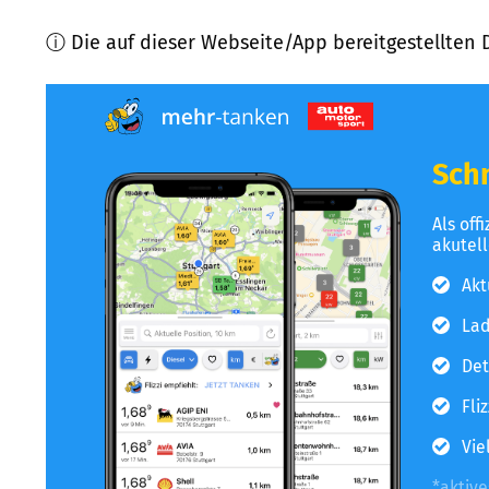
ⓘ Die auf dieser Webseite/App bereitgestellten 
Schn
Als off
akutel
Akt
Lad
Det
Fli
Vie
*aktiv