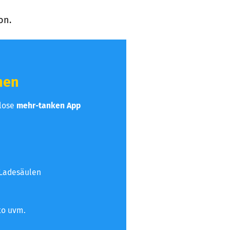
on.
hen
nlose
mehr-tanken App
 Ladesäulen
to uvm.