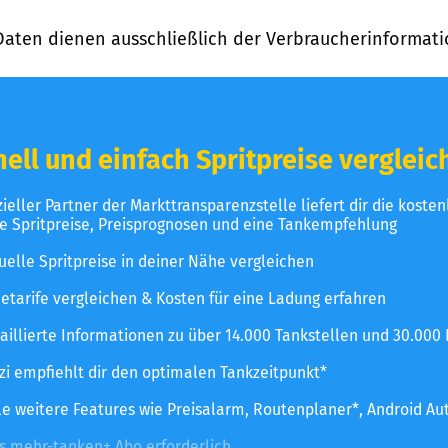
Daten dienen ausschließlich der Verbraucherinformati
ell und einfach Spritpreise vergleic
izieller Partner der Markttransparenzstelle liefert dir die koste
le Spritpreise, Preisprognosen und eine Tankempfehlung
uelle Spritpreise in deiner Nähe vergleichen
etarife vergleichen & Kosten für eine Ladung erfahren
aillierte Informationen zu über 14.000 Tankstellen und 30.000
zzi empfiehlt dir den optimalen Tankzeitpunkt*
le weitere Features wie Preisalarm, Routenplaner*, Android Au
es mehr-tanken+ Abo erforderlich