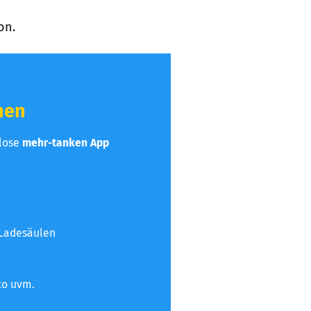
on.
hen
nlose
mehr-tanken App
 Ladesäulen
to uvm.