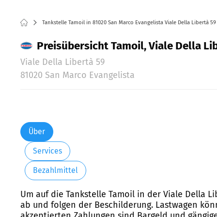
Tankstelle Tamoil in 81020 San Marco Evangelista Viale Della Libertà 59
Preisübersicht Tamoil, Viale Della L
Viale Della Libertà 59
81020 San Marco Evangelista
Über
Services
Bezahlmittel
Um auf die Tankstelle Tamoil in der Viale Della L
ab und folgen der Beschilderung. Lastwagen könne
akzeptierten Zahlungen sind Bargeld und gängige 