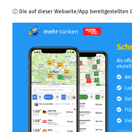
ⓘ Die auf dieser Webseite/App bereitgestellten 
Schn
Als off
akutel
Akt
Lad
Det
Fli
Vie
*aktiv