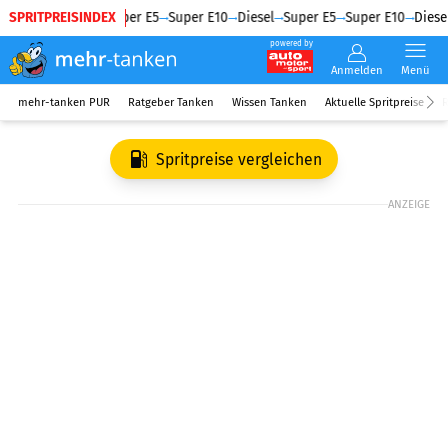
SPRITPREISINDEX
Diesel
Super E5
Super E10
Diesel
Super E5
Super E10
Diesel
powered by
Anmelden
Menü
mehr-tanken PUR
Ratgeber Tanken
Wissen Tanken
Aktuelle Spritpreise
R
Spritpreise vergleichen
ANZEIGE