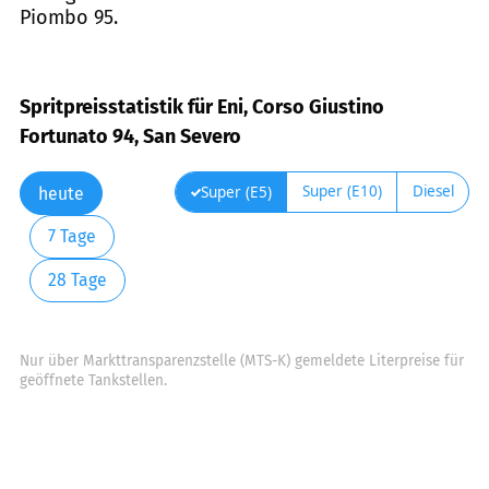
Piombo 95.
Spritpreisstatistik für Eni, Corso Giustino
Fortunato 94, San Severo
Super (E10)
Diesel
Super (E5)
heute
7 Tage
28 Tage
Nur über Markttransparenzstelle (MTS-K) gemeldete Literpreise für
geöffnete Tankstellen.