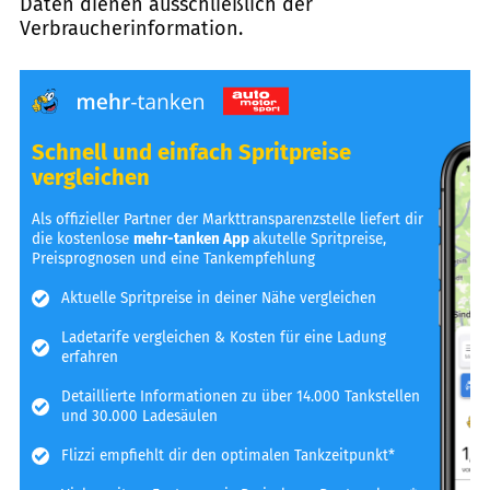
Daten dienen ausschließlich der
Verbraucherinformation.
Schnell und einfach Spritpreise
vergleichen
Als offizieller Partner der Markttransparenzstelle liefert dir
die kostenlose
mehr-tanken App
akutelle Spritpreise,
Preisprognosen und eine Tankempfehlung
Aktuelle Spritpreise in deiner Nähe vergleichen
Ladetarife vergleichen & Kosten für eine Ladung
erfahren
Detaillierte Informationen zu über 14.000 Tankstellen
und 30.000 Ladesäulen
Flizzi empfiehlt dir den optimalen Tankzeitpunkt*