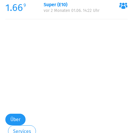
1.66
Super (E10)
Samstag:
00:00-24:00
9
vor 2 Monaten 01.06. 14:22 Uhr
Sonntag:
00:00-24:00
Über
Services