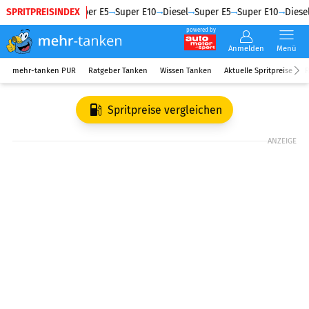
SPRITPREISINDEX
Diesel
Super E5
Super E10
Diesel
Super E5
Super E10
Diesel
powered by
Anmelden
Menü
mehr-tanken PUR
Ratgeber Tanken
Wissen Tanken
Aktuelle Spritpreise
R
Spritpreise vergleichen
ANZEIGE