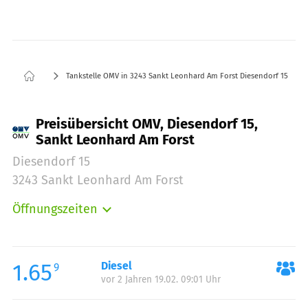
Tankstelle OMV in 3243 Sankt Leonhard Am Forst Diesendorf 15
Preisübersicht OMV, Diesendorf 15,
Sankt Leonhard Am Forst
Diesendorf 15
3243 Sankt Leonhard Am Forst
Öffnungszeiten
Montag:
00:00-24:00
Dienstag:
00:00-24:00
Mittwoch:
00:00-24:00
1.65
Diesel
9
vor 2 Jahren 19.02. 09:01 Uhr
Donnerstag:
00:00-24:00
Freitag:
00:00-24:00