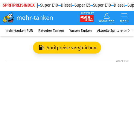
SPRITPREISINDEX
Diesel
Super E5
Super E10
Diesel
Super E5
Super E10
Diesel
Supe
powered by
Anmelden
Menü
mehr-tanken PUR
Ratgeber Tanken
Wissen Tanken
Aktuelle Spritpreise
R
Spritpreise vergleichen
ANZEIGE