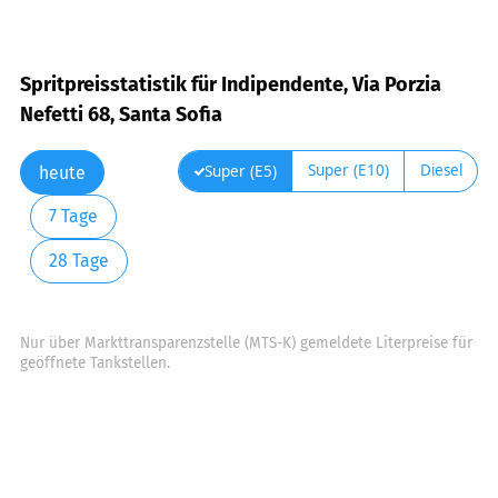
Spritpreisstatistik für Indipendente, Via Porzia
Nefetti 68, Santa Sofia
Super (E10)
Diesel
Super (E5)
heute
7 Tage
28 Tage
Nur über Markttransparenzstelle (MTS-K) gemeldete Literpreise für
geöffnete Tankstellen.