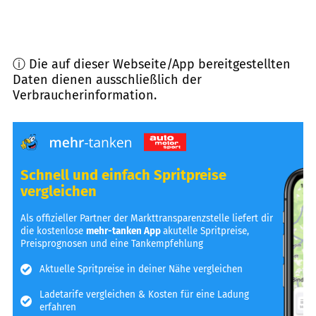
ⓘ Die auf dieser Webseite/App bereitgestellten
Daten dienen ausschließlich der
Verbraucherinformation.
Schnell und einfach Spritpreise
vergleichen
Als offizieller Partner der Markttransparenzstelle liefert dir
die kostenlose
mehr-tanken App
akutelle Spritpreise,
Preisprognosen und eine Tankempfehlung
Aktuelle Spritpreise in deiner Nähe vergleichen
Ladetarife vergleichen & Kosten für eine Ladung
erfahren