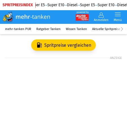
SPRITPREISINDEX
Diesel
Super E5
Super E10
Diesel
Super E5
Super E10
Diesel
powered by
Anmelden
Menü
mehr-tanken PUR
Ratgeber Tanken
Wissen Tanken
Aktuelle Spritpreise
R
Spritpreise vergleichen
ANZEIGE