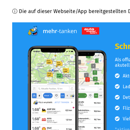
ⓘ Die auf dieser Webseite/App bereitgestellten 
Schn
Als off
akutel
Akt
Lad
Det
Fli
Vie
*aktiv