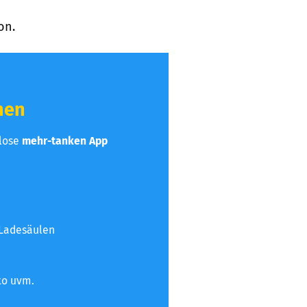
on.
hen
nlose
mehr-tanken App
 Ladesäulen
to uvm.