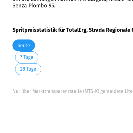
Senza Piombo 95.
Spritpreisstatistik für TotalErg, Strada Regionale 
heute
7 Tage
28 Tage
Nur über Markttransparenzstelle (MTS-K) gemeldete Liter