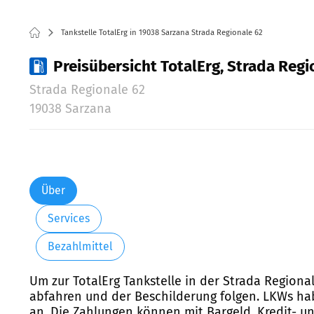
Tankstelle TotalErg in 19038 Sarzana Strada Regionale 62
Preisübersicht TotalErg, Strada Regi
Strada Regionale 62
19038 Sarzana
Über
Services
Bezahlmittel
Um zur TotalErg Tankstelle in der Strada Region
abfahren und der Beschilderung folgen. LKWs hab
an. Die Zahlungen können mit Bargeld, Kredit- un