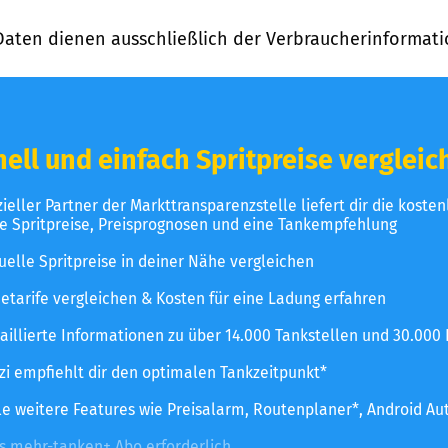
Daten dienen ausschließlich der Verbraucherinformati
ell und einfach Spritpreise vergleic
izieller Partner der Markttransparenzstelle liefert dir die koste
le Spritpreise, Preisprognosen und eine Tankempfehlung
uelle Spritpreise in deiner Nähe vergleichen
etarife vergleichen & Kosten für eine Ladung erfahren
aillierte Informationen zu über 14.000 Tankstellen und 30.000
zzi empfiehlt dir den optimalen Tankzeitpunkt*
le weitere Features wie Preisalarm, Routenplaner*, Android Au
es mehr-tanken+ Abo erforderlich