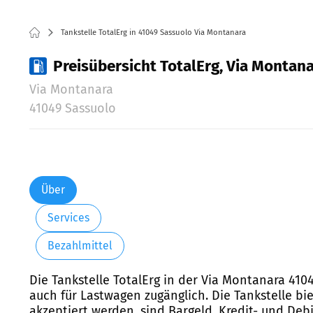
Tankstelle TotalErg in 41049 Sassuolo Via Montanara
Preisübersicht TotalErg, Via Montan
Via Montanara
41049 Sassuolo
Über
Services
Bezahlmittel
Die Tankstelle TotalErg in der Via Montanara 410
auch für Lastwagen zugänglich. Die Tankstelle bi
akzeptiert werden, sind Bargeld, Kredit- und Deb