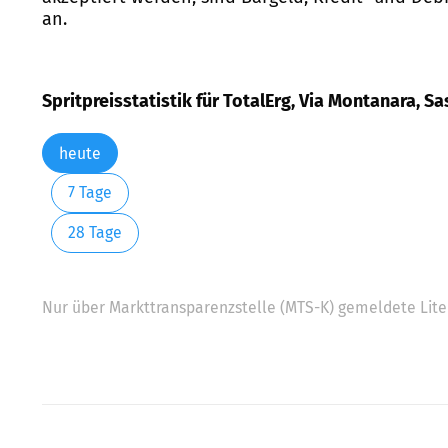
an.
Spritpreisstatistik für TotalErg, Via Montanara, S
heute
7 Tage
28 Tage
Nur über Markttransparenzstelle (MTS-K) gemeldete Liter