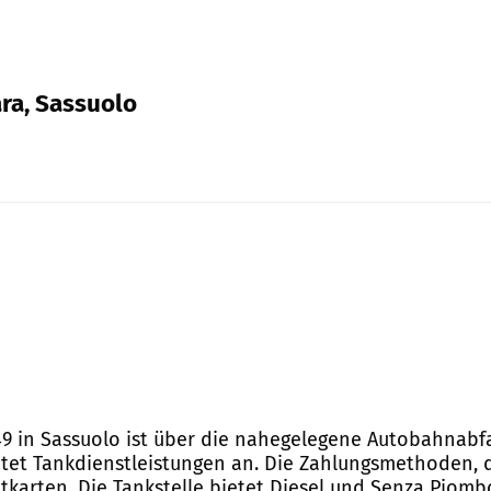
ara, Sassuolo
49 in Sassuolo ist über die nahegelegene Autobahnabfa
etet Tankdienstleistungen an. Die Zahlungsmethoden, d
itkarten. Die Tankstelle bietet Diesel und Senza Piomb