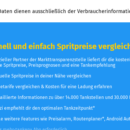
Daten dienen ausschließlich der Verbraucherinformati
ell und einfach Spritpreise vergleic
izieller Partner der Markttransparenzstelle liefert dir die koste
le Spritpreise, Preisprognosen und eine Tankempfehlung
uelle Spritpreise in deiner Nähe vergleichen
etarife vergleichen & Kosten für eine Ladung erfahren
aillierte Informationen zu über 14.000 Tankstellen und 30.000
zzi empfiehlt dir den optimalen Tankzeitpunkt*
le weitere Features wie Preisalarm, Routenplaner*, Android Au
es mehr-tanken+ Abo erforderlich