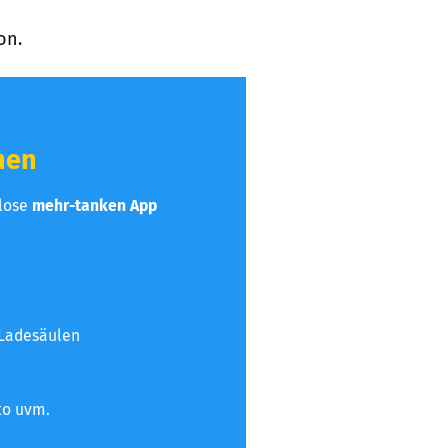
on.
hen
nlose
mehr-tanken App
 Ladesäulen
to uvm.