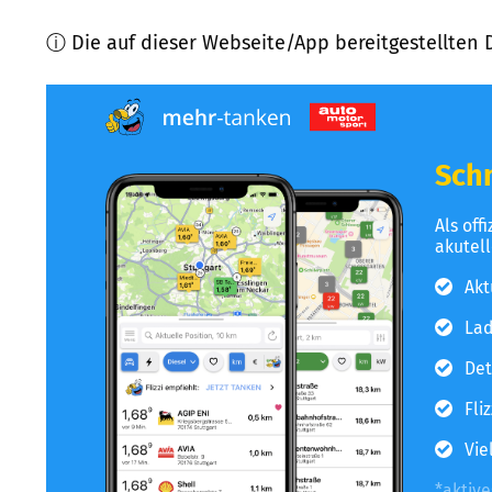
ⓘ Die auf dieser Webseite/App bereitgestellten 
Schn
Als off
akutel
Akt
Lad
Det
Fli
Vie
*aktiv