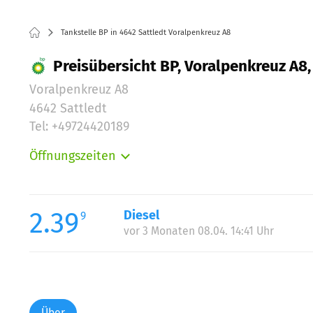
Tankstelle BP in 4642 Sattledt Voralpenkreuz A8
Preisübersicht BP, Voralpenkreuz A8,
Voralpenkreuz A8
4642 Sattledt
Tel: +49724420189
Öffnungszeiten
Montag:
Dienstag:
Mittwoch:
2.39
Diesel
9
Donnerstag:
vor 3 Monaten 08.04. 14:41 Uhr
Freitag:
Samstag:
Sonntag:
Über