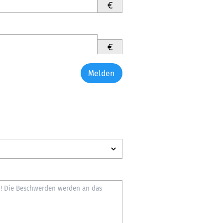
€
€
Melden