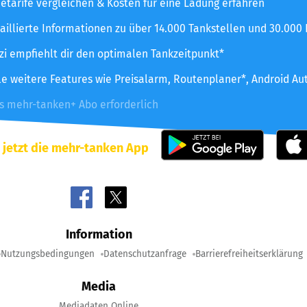
etarife vergleichen & Kosten für eine Ladung erfahren
aillierte Informationen zu über 14.000 Tankstellen und 30.000
zzi empfiehlt dir den optimalen Tankzeitpunkt*
le weitere Features wie Preisalarm, Routenplaner*, Android Au
es mehr-tanken+ Abo erforderlich
 jetzt die mehr-tanken App
Information
Nutzungsbedingungen
Datenschutzanfrage
Barrierefreiheitserklärung
Media
Mediadaten Online