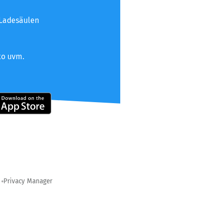
 Ladesäulen
to uvm.
Privacy Manager