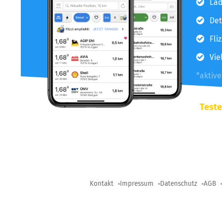
Lad
Det
Fli
Vie
*aktiv
Teste
Kontakt
Impressum
Datenschutz
AGB