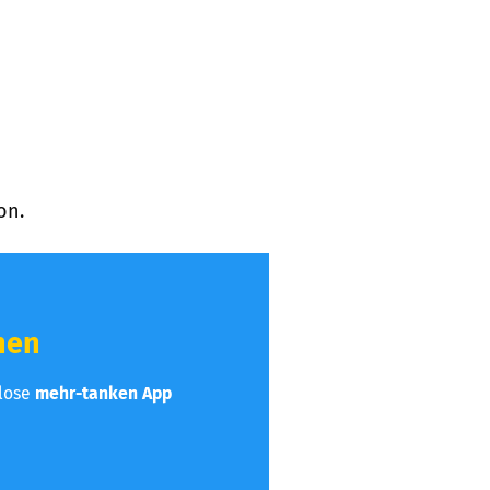
on.
hen
nlose
mehr-tanken App