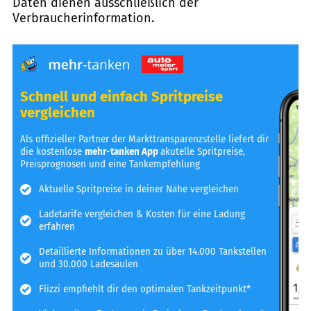
Daten dienen ausschließlich der
Verbraucherinformation.
Schnell und einfach Spritpreise
vergleichen
Als offizieller Partner der Markttransparenzstelle liefert dir
die kostenlose
mehr-tanken App
akutelle Spritpreise,
Preisprognosen und eine Tankempfehlung
Aktuelle Spritpreise in deiner Nähe vergleichen
Ladetarife vergleichen & Kosten für eine Ladung
erfahren
Detaillierte Informationen zu über 14.000 Tankstellen
und 30.000 Ladesäulen
Flizzi empfiehlt dir den optimalen Tankzeitpunkt*