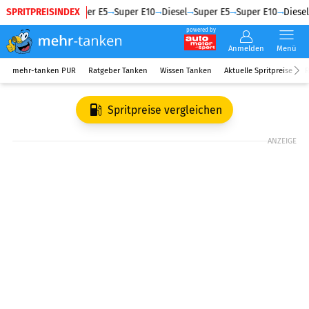
SPRITPREISINDEX
Diesel
Super E5
Super E10
Diesel
Super E5
Super E10
Diesel
powered by
Anmelden
Menü
mehr-tanken PUR
Ratgeber Tanken
Wissen Tanken
Aktuelle Spritpreise
R
Spritpreise vergleichen
ANZEIGE