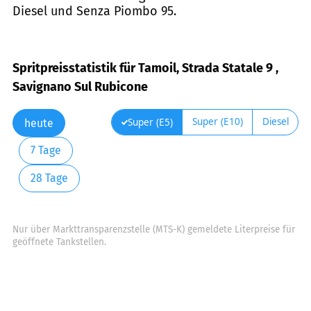
Diesel und Senza Piombo 95.
Spritpreisstatistik für Tamoil, Strada Statale 9 ,
Savignano Sul Rubicone
Super (E10)
Diesel
Super (E5)
heute
7 Tage
28 Tage
Nur über Markttransparenzstelle (MTS-K) gemeldete Literpreise für
geöffnete Tankstellen.