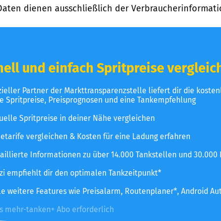
Daten dienen ausschließlich der Verbraucherinformati
ell und einfach Spritpreise vergleic
izieller Partner der Markttransparenzstelle liefert dir die koste
le Spritpreise, Preisprognosen und eine Tankempfehlung
uelle Spritpreise in deiner Nähe vergleichen
etarife vergleichen & Kosten für eine Ladung erfahren
aillierte Informationen zu über 14.000 Tankstellen und 30.000
zzi empfiehlt dir den optimalen Tankzeitpunkt*
le weitere Features wie Preisalarm, Routenplaner*, Android Au
es mehr-tanken+ Abo erforderlich