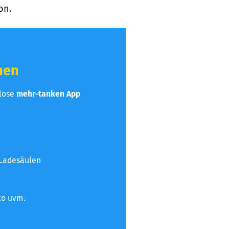
on.
hen
nlose
mehr-tanken App
 Ladesäulen
to uvm.