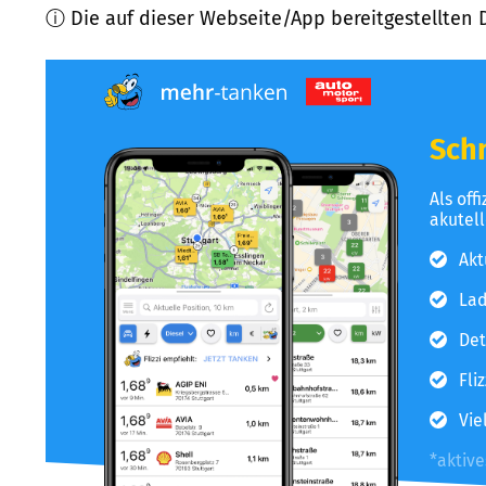
ⓘ Die auf dieser Webseite/App bereitgestellten 
Schn
Als off
akutel
Akt
Lad
Det
Fli
Vie
*aktiv