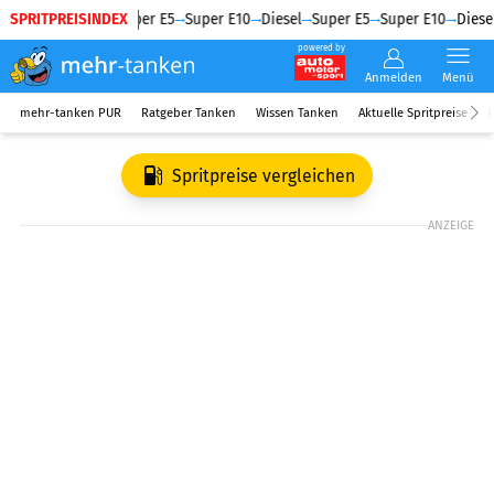
SPRITPREISINDEX
Diesel
Super E5
Super E10
Diesel
Super E5
Super E10
Diesel
powered by
Anmelden
Menü
mehr-tanken PUR
Ratgeber Tanken
Wissen Tanken
Aktuelle Spritpreise
R
Spritpreise vergleichen
ANZEIGE