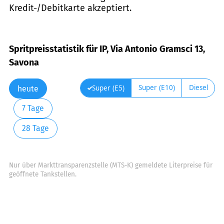
Kredit-/Debitkarte akzeptiert.
Spritpreisstatistik für IP, Via Antonio Gramsci 13,
Savona
Super (E10)
Diesel
Super (E5)
heute
7 Tage
28 Tage
Nur über Markttransparenzstelle (MTS-K) gemeldete Literpreise für
geöffnete Tankstellen.