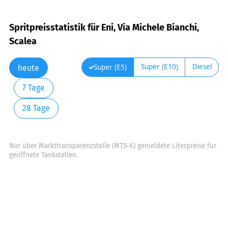
Spritpreisstatistik für Eni, Via Michele Bianchi,
Scalea
Super (E10)
Diesel
Super (E5)
heute
7 Tage
28 Tage
Nur über Markttransparenzstelle (MTS-K) gemeldete Literpreise für
geöffnete Tankstellen.