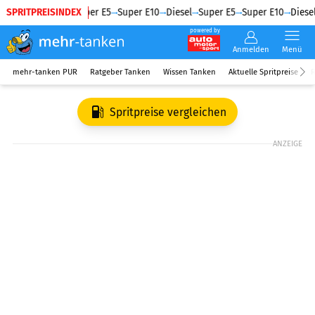
SPRITPREISINDEX
Diesel
Super E5
Super E10
Diesel
Super E5
Super E10
Diesel
powered by
Anmelden
Menü
mehr-tanken PUR
Ratgeber Tanken
Wissen Tanken
Aktuelle Spritpreise
R
Spritpreise vergleichen
ANZEIGE