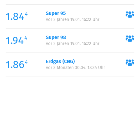
Freitag:
06:00-22:00
1.84
Super 95
Samstag:
07:00-22:00
4
vor 2 Jahren 19.01. 16:22 Uhr
Sonntag:
07:00-21:00
1.94
Super 98
4
vor 2 Jahren 19.01. 16:22 Uhr
1.86
Erdgas (CNG)
4
vor 3 Monaten 30.04. 18:34 Uhr