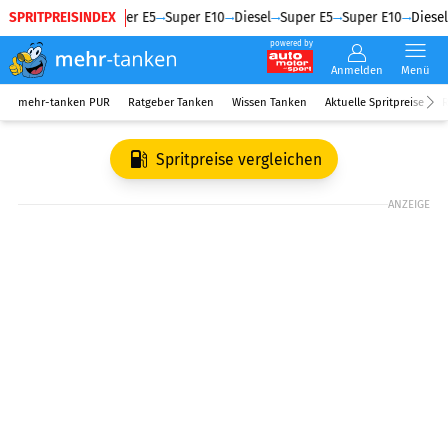
SPRITPREISINDEX
Diesel
Super E5
Super E10
Diesel
Super E5
Super E10
Diesel
powered by
Anmelden
Menü
mehr-tanken PUR
Ratgeber Tanken
Wissen Tanken
Aktuelle Spritpreise
R
Spritpreise vergleichen
ANZEIGE