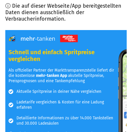
ⓘ Die auf dieser Webseite/App bereitgestellten
Daten dienen ausschließlich der
Verbraucherinformation.
Schnell und einfach Spritpreise
vergleichen
Als offizieller Partner der Markttransparenzstelle liefert dir
die kostenlose
mehr-tanken App
akutelle Spritpreise,
Preisprognosen und eine Tankempfehlung
Aktuelle Spritpreise in deiner Nähe vergleichen
Ladetarife vergleichen & Kosten für eine Ladung
erfahren
Detaillierte Informationen zu über 14.000 Tankstellen
und 30.000 Ladesäulen