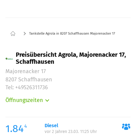
Tankstelle Agrola in 8207 Schaffhausen Majorenacker 17
Preisübersicht Agrola, Majorenacker 17,
Schaffhausen
Majorenacker 17
8207 Schaffhausen
Tel: +49526311736
Öffnungszeiten
Montag:
06:00-22:00
Dienstag:
06:00-22:00
Mittwoch:
06:00-22:00
1.84
Diesel
4
vor 2 Jahren 23.03. 11:25 Uhr
Donnerstag:
06:00-22:00