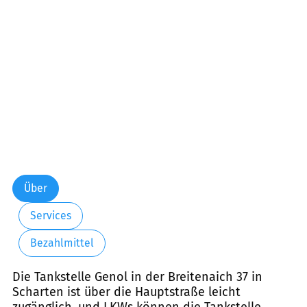
Freitag:
00:00-24:00
Samstag:
00:00-24:00
Sonntag:
00:00-24:00
Über
Services
Bezahlmittel
Die Tankstelle Genol in der Breitenaich 37 in
Scharten ist über die Hauptstraße leicht
zugänglich, und LKWs können die Tankstelle