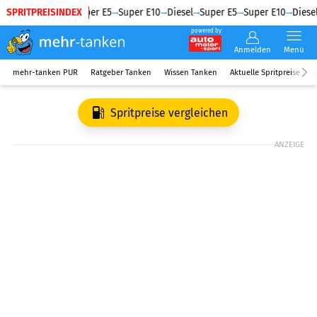
SPRITPREISINDEX
Diesel
Super E5
Super E10
Diesel
Super E5
Super E10
Diesel
powered by
Anmelden
Menü
mehr-tanken PUR
Ratgeber Tanken
Wissen Tanken
Aktuelle Spritpreise
R
Spritpreise vergleichen
ANZEIGE