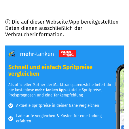
ⓘ Die auf dieser Webseite/App bereitgestellten
Daten dienen ausschließlich der
Verbraucherinformation.
Schnell und einfach Spritpreise
vergleichen
Als offizieller Partner der Markttransparenzstelle liefert dir
die kostenlose
mehr-tanken App
akutelle Spritpreise,
Preisprognosen und eine Tankempfehlung
Aktuelle Spritpreise in deiner Nähe vergleichen
Ladetarife vergleichen & Kosten für eine Ladung
erfahren