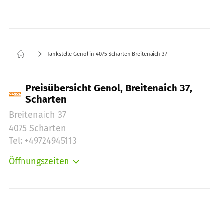
Tankstelle Genol in 4075 Scharten Breitenaich 37
Preisübersicht Genol, Breitenaich 37,
Scharten
Breitenaich 37
4075 Scharten
Tel: +49724945113
Öffnungszeiten
Montag:
00:00-24:00
Dienstag:
00:00-24:00
Mittwoch:
00:00-24:00
Donnerstag:
00:00-24:00