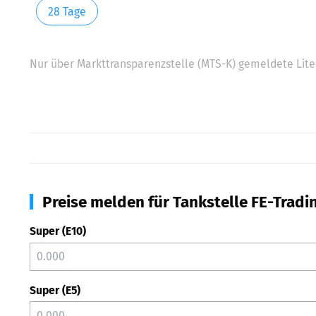
28 Tage
Nur über Markttransparenzstelle (MTS-K) gemeldete Liter
Preise melden für Tankstelle FE-Tradi
Super (E10)
Super (E5)