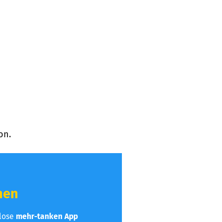
on.
hen
nlose
mehr-tanken App