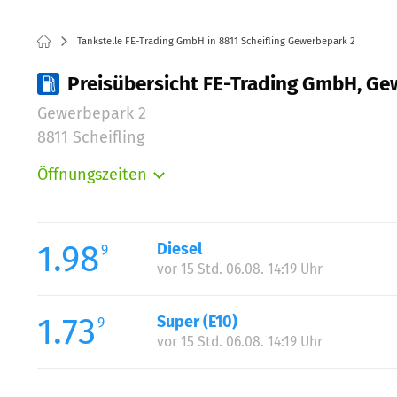
Tankstelle FE-Trading GmbH in 8811 Scheifling Gewerbepark 2
Preisübersicht FE-Trading GmbH, Gew
Gewerbepark 2
8811 Scheifling
Öffnungszeiten
Montag:
Dienstag:
Mittwoch:
1.98
Diesel
9
Donnerstag:
vor 15 Std. 06.08. 14:19 Uhr
Freitag:
Samstag:
1.73
Super (E10)
9
Sonntag:
vor 15 Std. 06.08. 14:19 Uhr