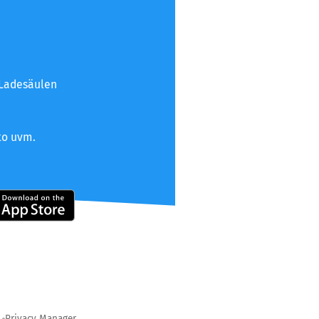
 Ladesäulen
to uvm.
Privacy Manager