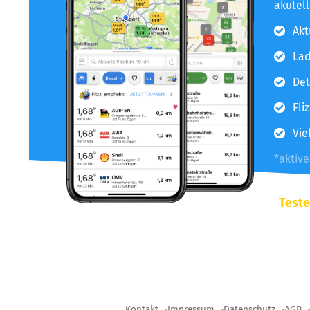
akutel
Akt
Lad
Det
Fli
Vie
*aktiv
Teste
Kontakt
Impressum
Datenschutz
AGB