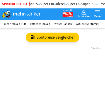
SPRITPREISINDEX
Diesel
Super E5
Super E10
Diesel
Super E5
Super E10
Diesel
powered by
Anmelden
Menü
mehr-tanken PUR
Ratgeber Tanken
Wissen Tanken
Aktuelle Spritpreise
R
Spritpreise vergleichen
ANZEIGE