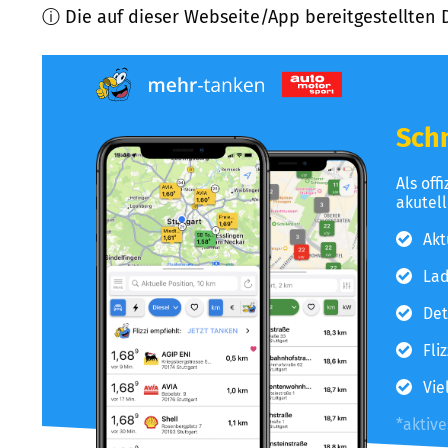
ⓘ Die auf dieser Webseite/App bereitgestellten 
Schn
Als off
akutel
Akt
Lad
Det
Fli
Vie
*aktiv