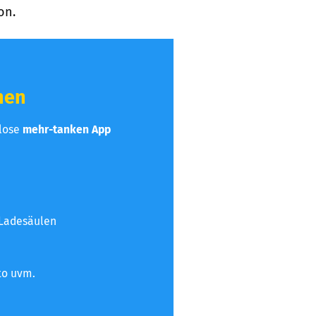
on.
hen
nlose
mehr-tanken App
 Ladesäulen
to uvm.