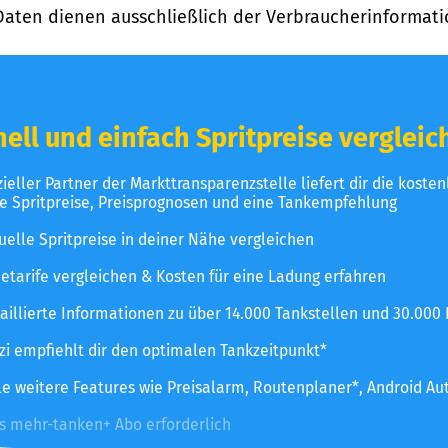
Daten dienen ausschließlich der Verbraucherinformati
ell und einfach Spritpreise vergleic
izieller Partner der Markttransparenzstelle liefert dir die koste
le Spritpreise, Preisprognosen und eine Tankempfehlung
uelle Spritpreise in deiner Nähe vergleichen
etarife vergleichen & Kosten für eine Ladung erfahren
aillierte Informationen zu über 14.000 Tankstellen und 30.000
zzi empfiehlt dir den optimalen Tankzeitpunkt*
le weitere Features wie Preisalarm, Routenplaner*, Android Au
es mehr-tanken+ Abo erforderlich