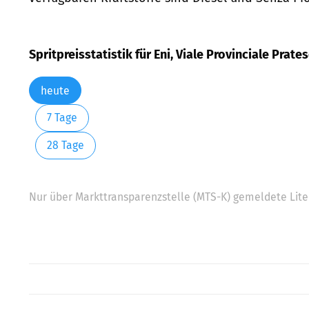
Spritpreisstatistik für Eni, Viale Provinciale Prate
heute
7 Tage
28 Tage
Nur über Markttransparenzstelle (MTS-K) gemeldete Liter