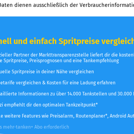
Daten dienen ausschließlich der Verbraucherinformati
ell und einfach Spritpreise vergleic
izieller Partner der Markttransparenzstelle liefert dir die koste
le Spritpreise, Preisprognosen und eine Tankempfehlung
uelle Spritpreise in deiner Nähe vergleichen
etarife vergleichen & Kosten für eine Ladung erfahren
aillierte Informationen zu über 14.000 Tankstellen und 30.000
zzi empfiehlt dir den optimalen Tankzeitpunkt*
le weitere Features wie Preisalarm, Routenplaner*, Android Au
es mehr-tanken+ Abo erforderlich