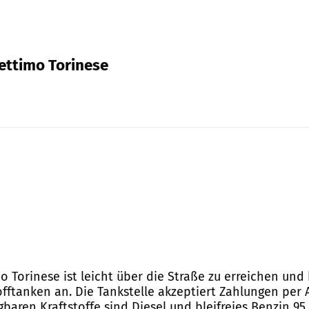
Settimo Torinese
imo Torinese ist leicht über die Straße zu erreichen u
offtanken an. Die Tankstelle akzeptiert Zahlungen per A
gbaren Kraftstoffe sind Diesel und bleifreies Benzin 95.