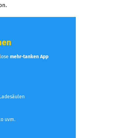
on.
hen
nlose
mehr-tanken App
 Ladesäulen
to uvm.