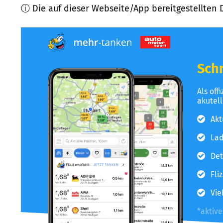
ⓘ Die auf dieser Webseite/App bereitgestellten 
Schn
Als off
akutel
Akt
Lad
Det
Fli
Vie
*aktiv