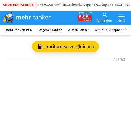
SPRITPREISINDEX
Diesel
Super E5
Super E10
Diesel
Super E5
Super E10
Diesel
powered by
Anmelden
Menü
mehr-tanken PUR
Ratgeber Tanken
Wissen Tanken
Aktuelle Spritpreise
R
Spritpreise vergleichen
ANZEIGE