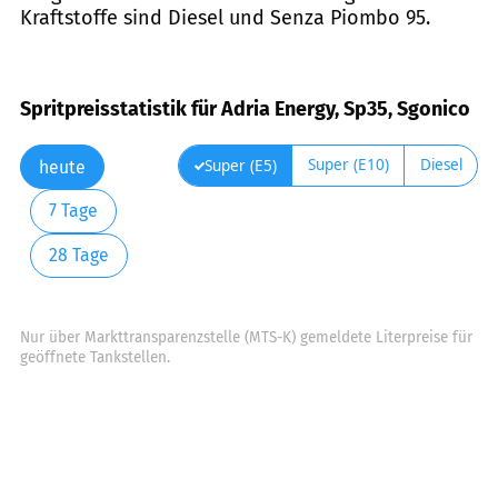
Kraftstoffe sind Diesel und Senza Piombo 95.
Spritpreisstatistik für Adria Energy, Sp35, Sgonico
Super (E10)
Diesel
Super (E5)
heute
7 Tage
28 Tage
Nur über Markttransparenzstelle (MTS-K) gemeldete Literpreise für
geöffnete Tankstellen.