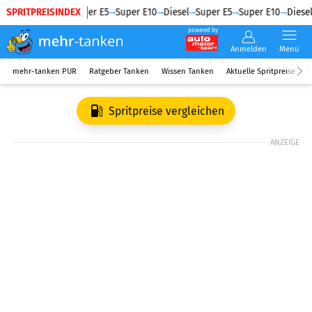
SPRITPREISINDEX
Diesel
Super E5
Super E10
Diesel
Super E5
Super E10
Diesel
powered by
Anmelden
Menü
mehr-tanken PUR
Ratgeber Tanken
Wissen Tanken
Aktuelle Spritpreise
R
Spritpreise vergleichen
ANZEIGE