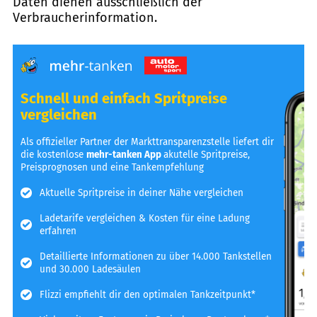
Daten dienen ausschließlich der
Verbraucherinformation.
Schnell und einfach Spritpreise
vergleichen
Als offizieller Partner der Markttransparenzstelle liefert dir
die kostenlose
mehr-tanken App
akutelle Spritpreise,
Preisprognosen und eine Tankempfehlung
Aktuelle Spritpreise in deiner Nähe vergleichen
Ladetarife vergleichen & Kosten für eine Ladung
erfahren
Detaillierte Informationen zu über 14.000 Tankstellen
und 30.000 Ladesäulen
Flizzi empfiehlt dir den optimalen Tankzeitpunkt*