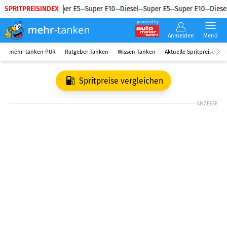
SPRITPREISINDEX
Diesel
Super E5
Super E10
Diesel
Super E5
Super E10
Diesel
powered by
Anmelden
Menü
mehr-tanken PUR
Ratgeber Tanken
Wissen Tanken
Aktuelle Spritpreise
R
Spritpreise vergleichen
ANZEIGE