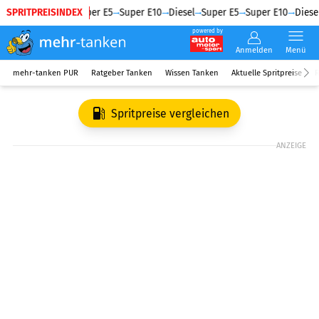
SPRITPREISINDEX
Diesel
Super E5
Super E10
Diesel
Super E5
Super E10
Diesel
powered by
Anmelden
Menü
mehr-tanken PUR
Ratgeber Tanken
Wissen Tanken
Aktuelle Spritpreise
R
Spritpreise vergleichen
ANZEIGE