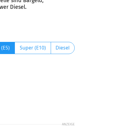
lle sind Bargeld,
wer Diesel.
 (E5)
Super (E10)
Diesel
ANZEIGE