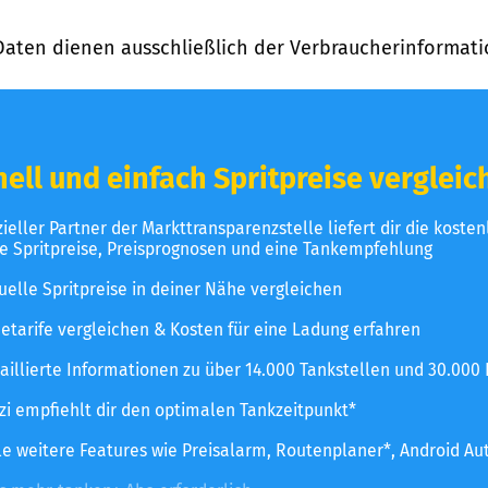
Daten dienen ausschließlich der Verbraucherinformati
ell und einfach Spritpreise vergleic
izieller Partner der Markttransparenzstelle liefert dir die koste
le Spritpreise, Preisprognosen und eine Tankempfehlung
uelle Spritpreise in deiner Nähe vergleichen
etarife vergleichen & Kosten für eine Ladung erfahren
aillierte Informationen zu über 14.000 Tankstellen und 30.000
zzi empfiehlt dir den optimalen Tankzeitpunkt*
le weitere Features wie Preisalarm, Routenplaner*, Android Au