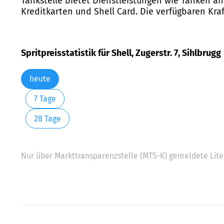
Tankstelle bietet Dienstleistungen wie Tanken an
Kreditkarten und Shell Card. Die verfügbaren Kraf
Spritpreisstatistik für Shell, Zugerstr. 7, Sihlbrugg
heute
7 Tage
28 Tage
Nur über Markttransparenzstelle (MTS-K) gemeldete Liter