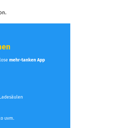
on.
hen
nlose
mehr-tanken App
 Ladesäulen
to uvm.