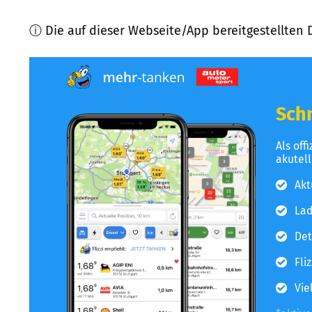
ⓘ Die auf dieser Webseite/App bereitgestellten 
Schn
Als off
akutel
Akt
Lad
Det
Fli
Vie