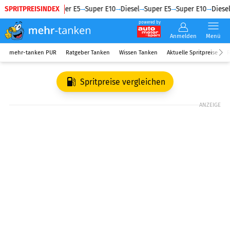
SPRITPREISINDEX
Diesel
Super E5
Super E10
Diesel
Super E5
Super E10
Diesel
powered by
Anmelden
Menü
mehr-tanken PUR
Ratgeber Tanken
Wissen Tanken
Aktuelle Spritpreise
R
Spritpreise vergleichen
ANZEIGE