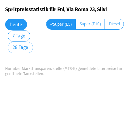
Spritpreisstatistik für Eni, Via Roma 23, Silvi
Super (E10)
Diesel
Super (E5)
heute
7 Tage
28 Tage
Nur über Markttransparenzstelle (MTS-K) gemeldete Literpreise für
geöffnete Tankstellen.