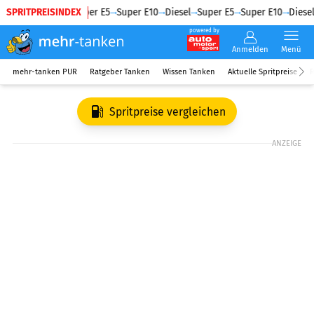
SPRITPREISINDEX
Diesel
Super E5
Super E10
Diesel
Super E5
Super E10
Diesel
powered by
Anmelden
Menü
mehr-tanken PUR
Ratgeber Tanken
Wissen Tanken
Aktuelle Spritpreise
R
Spritpreise vergleichen
ANZEIGE