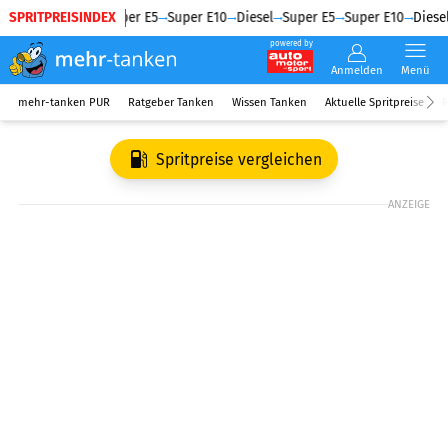
SPRITPREISINDEX
Diesel
Super E5
Super E10
Diesel
Super E5
Super E10
Diesel
powered by
Anmelden
Menü
mehr-tanken PUR
Ratgeber Tanken
Wissen Tanken
Aktuelle Spritpreise
R
Spritpreise vergleichen
ANZEIGE