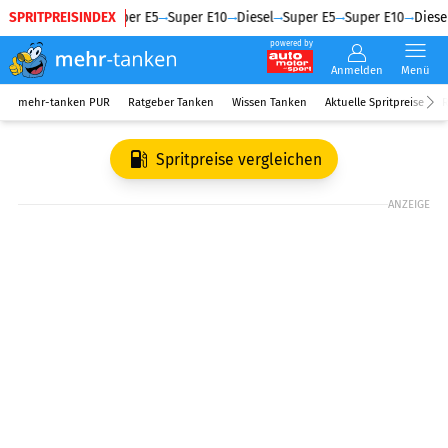
SPRITPREISINDEX
Diesel
Super E5
Super E10
Diesel
Super E5
Super E10
Diesel
powered by
Anmelden
Menü
mehr-tanken PUR
Ratgeber Tanken
Wissen Tanken
Aktuelle Spritpreise
R
Spritpreise vergleichen
ANZEIGE