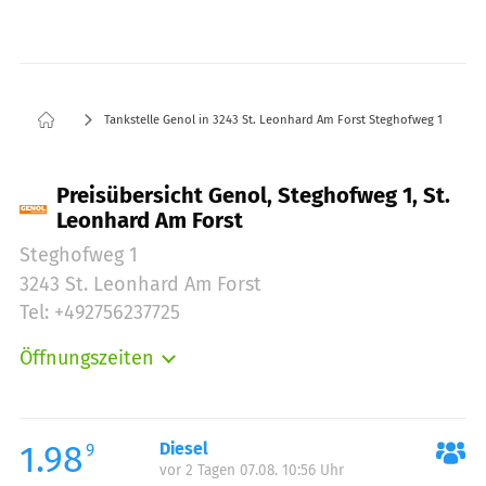
Tankstelle Genol in 3243 St. Leonhard Am Forst Steghofweg 1
Preisübersicht Genol, Steghofweg 1, St.
Leonhard Am Forst
Steghofweg 1
3243 St. Leonhard Am Forst
Tel: +492756237725
Öffnungszeiten
Montag:
07:30-12:00
Montag:
13:00-18:00
Dienstag:
07:30-12:00
1.98
Diesel
9
vor 2 Tagen 07.08. 10:56 Uhr
Dienstag:
13:00-18:00