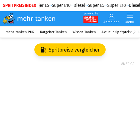
SPRITPREISINDEX
Diesel
Super E5
Super E10
Diesel
Super E5
Super E10
Diesel
powered by
Anmelden
Menü
mehr-tanken PUR
Ratgeber Tanken
Wissen Tanken
Aktuelle Spritpreise
R
Spritpreise vergleichen
ANZEIGE