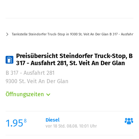
Tankstelle Steindorfer Truck-Stop in 9300 St. Veit An Der Glan B 317 - Ausfahrt 28
Preisübersicht Steindorfer Truck-Stop, B
317 - Ausfahrt 281, St. Veit An Der Glan
B 317 - Ausfahrt 281
9300 St. Veit An Der Glan
Öffnungszeiten
Montag:
05:00-23:00
Dienstag:
05:00-23:00
Mittwoch:
05:00-23:00
1.95
Diesel
8
vor 18 Std. 08.08. 10:01 Uhr
Donnerstag:
05:00-23:00
Freitag:
05:00-23:00