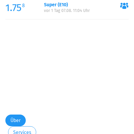
1.75
Super (E10)
Samstag:
05:00-23:00
8
vor 1 Tag 07.08. 11:04 Uhr
Sonntag:
05:00-23:00
Über
Services