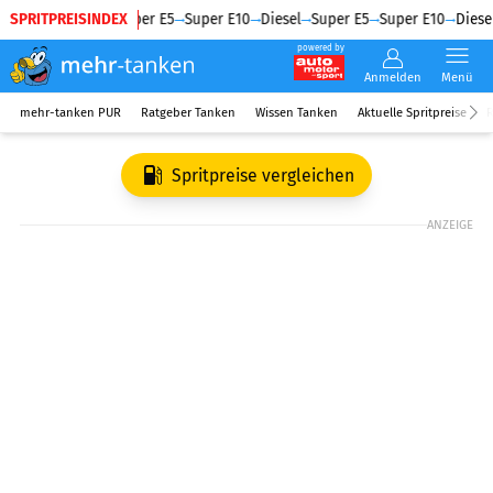
SPRITPREISINDEX
Diesel
Super E5
Super E10
Diesel
Super E5
Super E10
Diesel
powered by
Anmelden
Menü
mehr-tanken PUR
Ratgeber Tanken
Wissen Tanken
Aktuelle Spritpreise
R
Spritpreise vergleichen
ANZEIGE