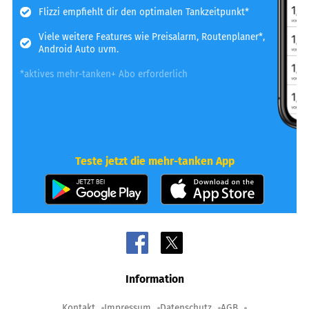
Flizzi empfiehlt dir den optimalen Tankzeitpunkt*
Viele weitere Features wie Preisalarm, Routenplaner*,
Android Auto uvm.
*aktives mehr-tanken+ Abo erforderlich
Teste jetzt die mehr-tanken App
Information
Kontakt
Impressum
Datenschutz
AGB