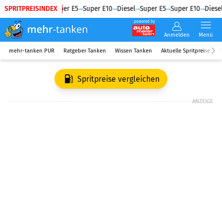
SPRITPREISINDEX
Diesel
Super E5
Super E10
Diesel
Super E5
Super E10
Diesel
powered by
Anmelden
Menü
mehr-tanken PUR
Ratgeber Tanken
Wissen Tanken
Aktuelle Spritpreise
R
Spritpreise vergleichen
ANZEIGE