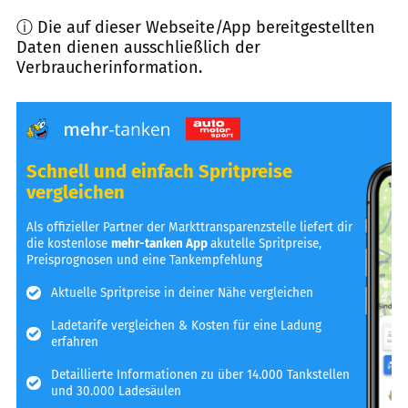
ⓘ Die auf dieser Webseite/App bereitgestellten
Daten dienen ausschließlich der
Verbraucherinformation.
Schnell und einfach Spritpreise
vergleichen
Als offizieller Partner der Markttransparenzstelle liefert dir
die kostenlose
mehr-tanken App
akutelle Spritpreise,
Preisprognosen und eine Tankempfehlung
Aktuelle Spritpreise in deiner Nähe vergleichen
Ladetarife vergleichen & Kosten für eine Ladung
erfahren
Detaillierte Informationen zu über 14.000 Tankstellen
und 30.000 Ladesäulen