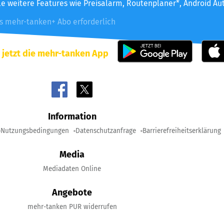
le weitere Features wie Preisalarm, Routenplaner*, Android Au
es mehr-tanken+ Abo erforderlich
 jetzt die mehr-tanken App
Information
Nutzungsbedingungen
Datenschutzanfrage
Barrierefreiheitserklärung
Media
Mediadaten Online
Angebote
mehr-tanken PUR widerrufen