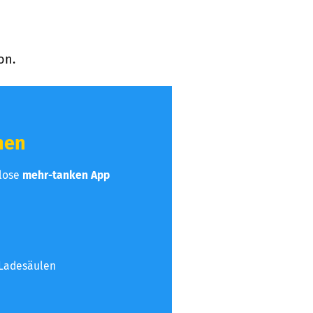
on.
hen
nlose
mehr-tanken App
 Ladesäulen