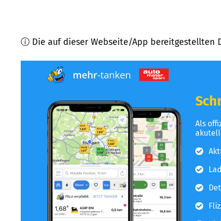
ⓘ Die auf dieser Webseite/App bereitgestellten 
Schn
Als off
akutel
Akt
Lad
Det
Fli