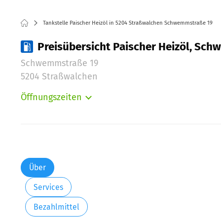
Tankstelle Paischer Heizöl in 5204 Straßwalchen Schwemmstraße 19
Preisübersicht Paischer Heizöl, Sc
Schwemmstraße 19
5204 Straßwalchen
Öffnungszeiten
Montag:
Dienstag:
Mittwoch:
Donnerstag:
Freitag:
Über
Samstag:
Services
Sonntag:
Bezahlmittel