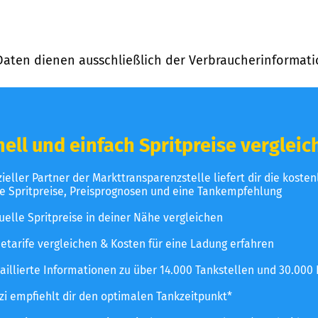
Daten dienen ausschließlich der Verbraucherinformati
ell und einfach Spritpreise vergleic
izieller Partner der Markttransparenzstelle liefert dir die koste
le Spritpreise, Preisprognosen und eine Tankempfehlung
uelle Spritpreise in deiner Nähe vergleichen
etarife vergleichen & Kosten für eine Ladung erfahren
aillierte Informationen zu über 14.000 Tankstellen und 30.000
zzi empfiehlt dir den optimalen Tankzeitpunkt*