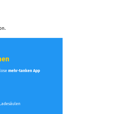
on.
hen
nlose
mehr-tanken App
 Ladesäulen