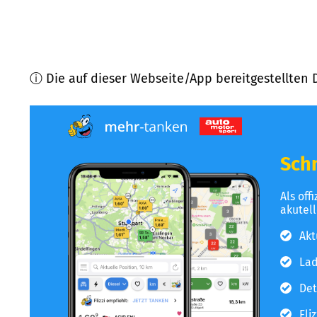
ⓘ Die auf dieser Webseite/App bereitgestellten 
Schn
Als off
akutel
Akt
Lad
Det
Fli