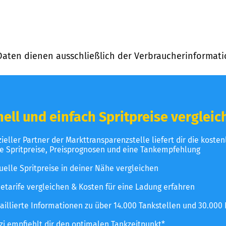
Daten dienen ausschließlich der Verbraucherinformati
ell und einfach Spritpreise vergleic
izieller Partner der Markttransparenzstelle liefert dir die koste
le Spritpreise, Preisprognosen und eine Tankempfehlung
uelle Spritpreise in deiner Nähe vergleichen
etarife vergleichen & Kosten für eine Ladung erfahren
aillierte Informationen zu über 14.000 Tankstellen und 30.000
zzi empfiehlt dir den optimalen Tankzeitpunkt*