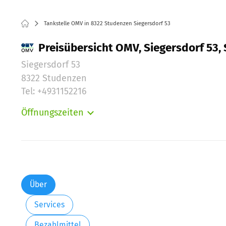
Tankstelle OMV in 8322 Studenzen Siegersdorf 53
Preisübersicht OMV, Siegersdorf 53,
Siegersdorf 53
8322 Studenzen
Tel: +4931152216
Öffnungszeiten
Montag:
Dienstag:
Mittwoch:
Donnerstag:
Freitag:
Über
Samstag:
Services
Sonntag:
Bezahlmittel