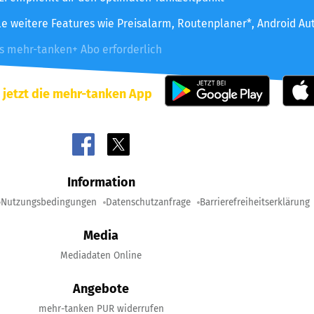
le weitere Features wie Preisalarm, Routenplaner*, Android Au
es mehr-tanken+ Abo erforderlich
 jetzt die mehr-tanken App
Information
Nutzungsbedingungen
Datenschutzanfrage
Barrierefreiheitserklärung
Media
Mediadaten Online
Angebote
mehr-tanken PUR widerrufen