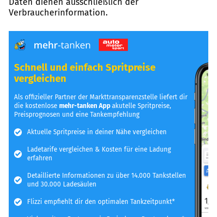
Daten dienen ausschließlich der
Verbraucherinformation.
Schnell und einfach Spritpreise
vergleichen
Als offizieller Partner der Markttransparenzstelle liefert dir
die kostenlose
mehr-tanken App
akutelle Spritpreise,
Preisprognosen und eine Tankempfehlung
Aktuelle Spritpreise in deiner Nähe vergleichen
Ladetarife vergleichen & Kosten für eine Ladung
erfahren
Detaillierte Informationen zu über 14.000 Tankstellen
und 30.000 Ladesäulen
Flizzi empfiehlt dir den optimalen Tankzeitpunkt*