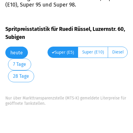
(E10), Super 95 und Super 98.
Spritpreisstatistik für Ruedi Rüssel, Luzernstr. 60,
Subigen
Super (E10)
Diesel
Super (E5)
heute
7 Tage
28 Tage
Nur über Markttransparenzstelle (MTS-K) gemeldete Literpreise für
geöffnete Tankstellen.