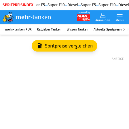
SPRITPREISINDEX
Diesel
Super E5
Super E10
Diesel
Super E5
Super E10
Diesel
powered by
Anmelden
Menü
mehr-tanken PUR
Ratgeber Tanken
Wissen Tanken
Aktuelle Spritpreise
R
Spritpreise vergleichen
ANZEIGE