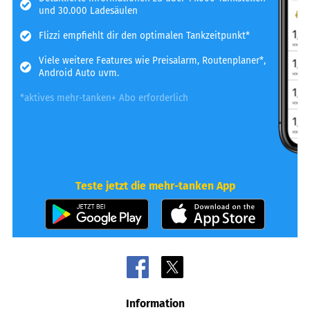
und 30.000 Ladesäulen
Flizzi empfiehlt dir den optimalen Tankzeitpunkt*
Viele weitere Features wie Preisalarm, Routenplaner*,
Android Auto uvm.
*aktives mehr-tanken+ Abo erforderlich
Teste jetzt die mehr-tanken App
Information