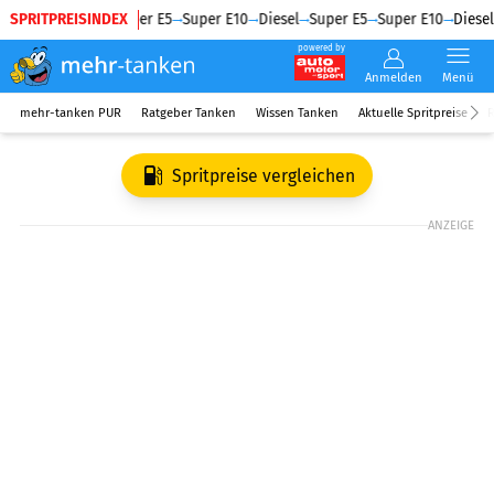
SPRITPREISINDEX
Diesel
Super E5
Super E10
Diesel
Super E5
Super E10
Diesel
powered by
Anmelden
Menü
mehr-tanken PUR
Ratgeber Tanken
Wissen Tanken
Aktuelle Spritpreise
R
Spritpreise vergleichen
ANZEIGE