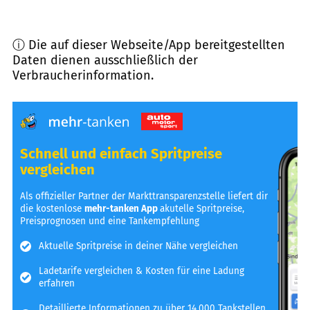
ⓘ Die auf dieser Webseite/App bereitgestellten
Daten dienen ausschließlich der
Verbraucherinformation.
Schnell und einfach Spritpreise
vergleichen
Als offizieller Partner der Markttransparenzstelle liefert dir
die kostenlose
mehr-tanken App
akutelle Spritpreise,
Preisprognosen und eine Tankempfehlung
Aktuelle Spritpreise in deiner Nähe vergleichen
Ladetarife vergleichen & Kosten für eine Ladung
erfahren
Detaillierte Informationen zu über 14.000 Tankstellen