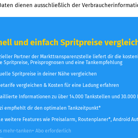
Daten dienen ausschließlich der Verbraucherinformati
ell und einfach Spritpreise vergleic
izieller Partner der Markttransparenzstelle liefert dir die koste
le Spritpreise, Preisprognosen und eine Tankempfehlung
uelle Spritpreise in deiner Nähe vergleichen
etarife vergleichen & Kosten für eine Ladung erfahren
aillierte Informationen zu über 14.000 Tankstellen und 30.000
zzi empfiehlt dir den optimalen Tankzeitpunkt*
le weitere Features wie Preisalarm, Routenplaner*, Android Au
es mehr-tanken+ Abo erforderlich