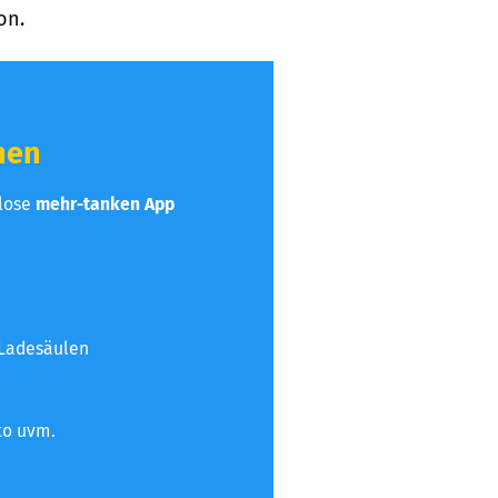
on.
hen
nlose
mehr-tanken App
 Ladesäulen
to uvm.