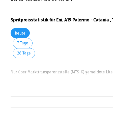
Spritpreisstatistik für Eni, A19 Palermo - Catania 
heute
7 Tage
28 Tage
Nur über Markttransparenzstelle (MTS-K) gemeldete Liter