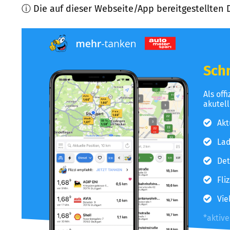
ⓘ Die auf dieser Webseite/App bereitgestellten 
Schn
Als off
akutel
Akt
Lad
Det
Fli
Vie
*aktiv