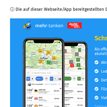
ⓘ Die auf dieser Webseite/App bereitgestellten 
Schn
Als off
akutel
Akt
Lad
Det
Fli
Vie
*aktiv