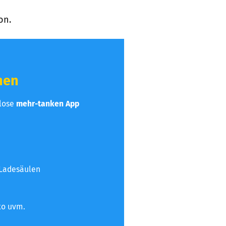
on.
hen
nlose
mehr-tanken App
 Ladesäulen
to uvm.