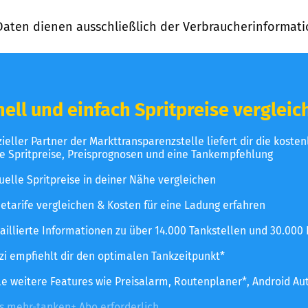
Daten dienen ausschließlich der Verbraucherinformati
ell und einfach Spritpreise vergleic
izieller Partner der Markttransparenzstelle liefert dir die koste
le Spritpreise, Preisprognosen und eine Tankempfehlung
uelle Spritpreise in deiner Nähe vergleichen
etarife vergleichen & Kosten für eine Ladung erfahren
aillierte Informationen zu über 14.000 Tankstellen und 30.000
zzi empfiehlt dir den optimalen Tankzeitpunkt*
le weitere Features wie Preisalarm, Routenplaner*, Android Au
es mehr-tanken+ Abo erforderlich