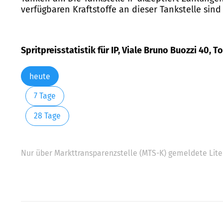
verfügbaren Kraftstoffe an dieser Tankstelle sin
Spritpreisstatistik für IP, Viale Bruno Buozzi 40, T
heute
7 Tage
28 Tage
Nur über Markttransparenzstelle (MTS-K) gemeldete Liter