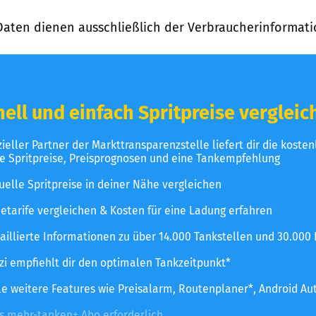
Daten dienen ausschließlich der Verbraucherinformati
ell und einfach Spritpreise vergleic
izieller Partner der Markttransparenzstelle liefert dir die koste
le Spritpreise, Preisprognosen und eine Tankempfehlung
uelle Spritpreise in deiner Nähe vergleichen
etarife vergleichen & Kosten für eine Ladung erfahren
aillierte Informationen zu über 14.000 Tankstellen und 30.000
zzi empfiehlt dir den optimalen Tankzeitpunkt*
le weitere Features wie Preisalarm, Routenplaner*, Android Au
es mehr-tanken+ Abo erforderlich