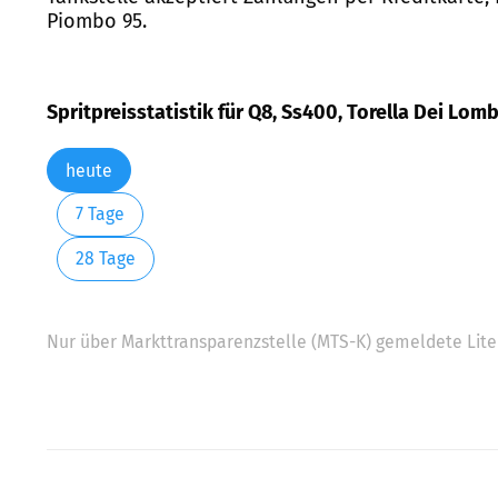
Piombo 95.
Spritpreisstatistik für Q8, Ss400, Torella Dei Lom
heute
7 Tage
28 Tage
Nur über Markttransparenzstelle (MTS-K) gemeldete Liter