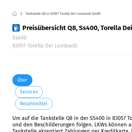
Tankstelle Q8 in 83057 Torella Dei Lombardi Ss400
Preisübersicht Q8, Ss400, Torella De
Ss400
83057 Torella Dei Lombardi
Über
Services
Bezahlmittel
Um auf die Tankstelle Q8 in der SS400 in 83057 
und den Beschilderungen folgen. LKWs können auf 
Tankstelle akzeptiert Zahlungen per Kreditkarte,