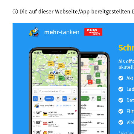
ⓘ Die auf dieser Webseite/App bereitgestellten 
Schn
Als off
akutel
Akt
Lad
Det
Fli
Vie
*aktiv