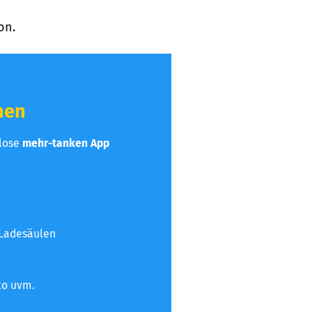
on.
hen
nlose
mehr-tanken App
 Ladesäulen
to uvm.