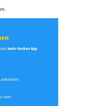
on.
hen
nlose
mehr-tanken App
 Ladesäulen
to uvm.