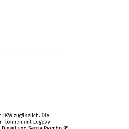
r LKW zugänglich. Die
en können mit Logpay
ie Diesel und Senza Piombo 95