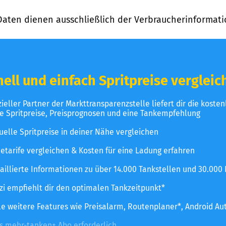
Daten dienen ausschließlich der Verbraucherinformati
ell und einfach Spritpreise vergleic
izieller Partner der Markttransparenzstelle liefert dir die koste
le Spritpreise, Preisprognosen und eine Tankempfehlung
uelle Spritpreise in deiner Nähe vergleichen
etarife vergleichen & Kosten für eine Ladung erfahren
aillierte Informationen zu über 14.000 Tankstellen und 30.000
zzi empfiehlt dir den optimalen Tankzeitpunkt*
le weitere Features wie Preisalarm, Routenplaner*, Android Au
es mehr-tanken+ Abo erforderlich