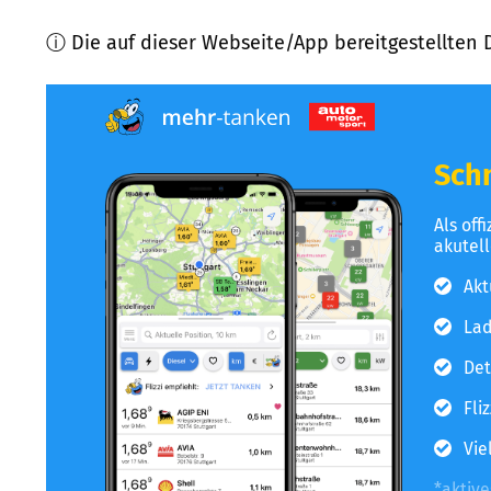
ⓘ Die auf dieser Webseite/App bereitgestellten 
Schn
Als off
akutel
Akt
Lad
Det
Fli
Vie
*aktiv