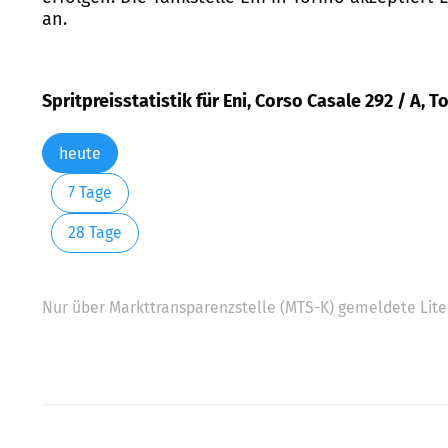
an.
Spritpreisstatistik für Eni, Corso Casale 292 / A, T
heute
7 Tage
28 Tage
Nur über Markttransparenzstelle (MTS-K) gemeldete Liter