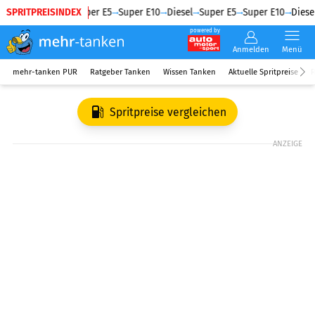
SPRITPREISINDEX
Diesel
Super E5
Super E10
Diesel
Super E5
Super E10
Diesel
powered by
Anmelden
Menü
mehr-tanken PUR
Ratgeber Tanken
Wissen Tanken
Aktuelle Spritpreise
R
Spritpreise vergleichen
ANZEIGE