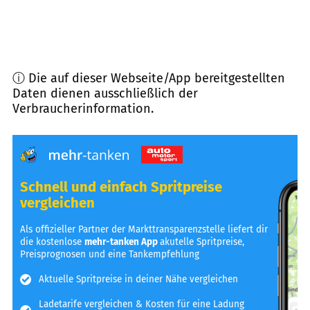
ⓘ Die auf dieser Webseite/App bereitgestellten
Daten dienen ausschließlich der
Verbraucherinformation.
Schnell und einfach Spritpreise
vergleichen
Als offizieller Partner der Markttransparenzstelle liefert dir
die kostenlose
mehr-tanken App
akutelle Spritpreise,
Preisprognosen und eine Tankempfehlung
Aktuelle Spritpreise in deiner Nähe vergleichen
Ladetarife vergleichen & Kosten für eine Ladung