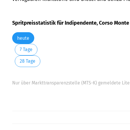
Spritpreisstatistik für Indipendente, Corso Monte
heute
7 Tage
28 Tage
Nur über Markttransparenzstelle (MTS-K) gemeldete Liter