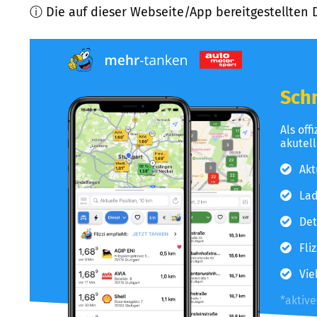
ⓘ Die auf dieser Webseite/App bereitgestellten 
Schn
Als off
akutel
Akt
Lad
Det
Fli
Vie
*aktiv