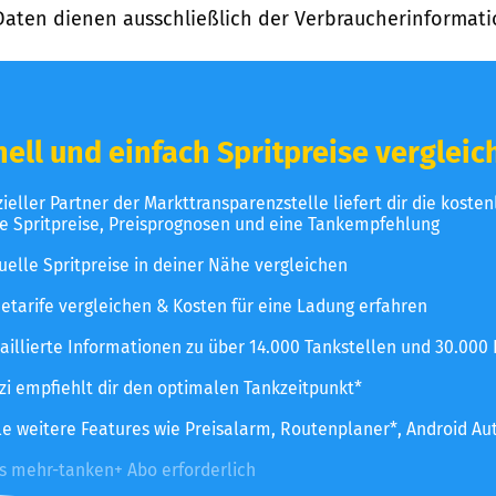
Daten dienen ausschließlich der Verbraucherinformati
ell und einfach Spritpreise vergleic
izieller Partner der Markttransparenzstelle liefert dir die koste
le Spritpreise, Preisprognosen und eine Tankempfehlung
uelle Spritpreise in deiner Nähe vergleichen
etarife vergleichen & Kosten für eine Ladung erfahren
aillierte Informationen zu über 14.000 Tankstellen und 30.000
zzi empfiehlt dir den optimalen Tankzeitpunkt*
le weitere Features wie Preisalarm, Routenplaner*, Android Au
es mehr-tanken+ Abo erforderlich