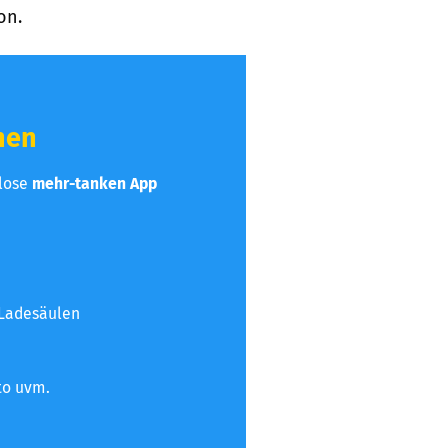
on.
hen
nlose
mehr-tanken App
 Ladesäulen
to uvm.