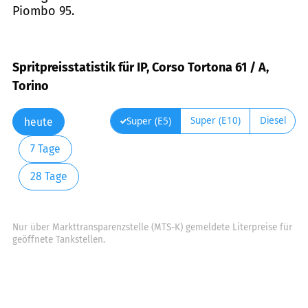
Piombo 95.
Spritpreisstatistik für IP, Corso Tortona 61 / A,
Torino
Super (E10)
Diesel
Super (E5)
heute
7 Tage
28 Tage
Nur über Markttransparenzstelle (MTS-K) gemeldete Literpreise für
geöffnete Tankstellen.