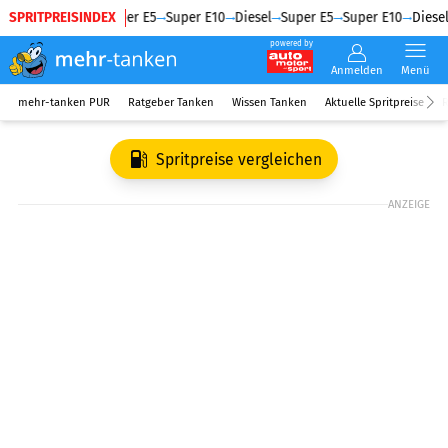
SPRITPREISINDEX
Diesel
Super E5
Super E10
Diesel
Super E5
Super E10
Diesel
powered by
Anmelden
Menü
mehr-tanken PUR
Ratgeber Tanken
Wissen Tanken
Aktuelle Spritpreise
R
Spritpreise vergleichen
ANZEIGE